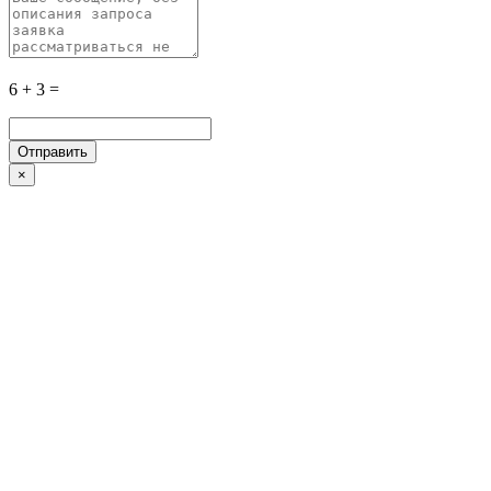
6 + 3 =
×