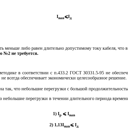
I
⩽I
нав
д
ь меньше либо равен длительно допустимому току кабеля, что в
 №2 не требуется.
тодике в соответствии с п.433.2 ГОСТ 30331.5-95 не обеспеч
и не всегда обеспечивает экономически целесообразное решение.
на так, что небольшие перегрузки с большой продолжительностью
то небольшие перегрузки в течении длительного периода времен
1) I
⩽ I
р
нав
2) 1,13I
⩽ I
нав
д