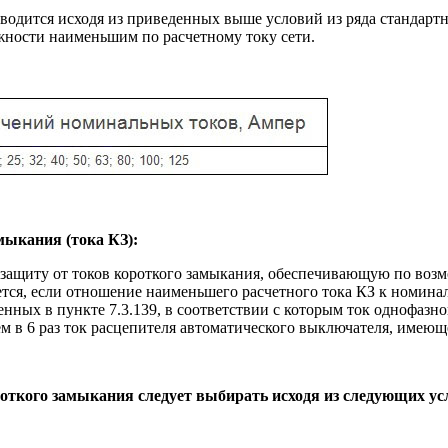
одится исходя из приведенных выше условий из ряда стандартны
жности наименьшим по расчетному току сети.
мыкания (тока КЗ):
 защиту от токов короткого замыкания, обеспечивающую по воз
тся, если отношение наименьшего расчетного тока КЗ к номина
енных в пункте 7.3.139, в соответствии с которым ток однофазн
м в 6 раз ток расцепителя автоматического выключателя, имеющ
откого замыкания следует выбирать исходя из следующих ус