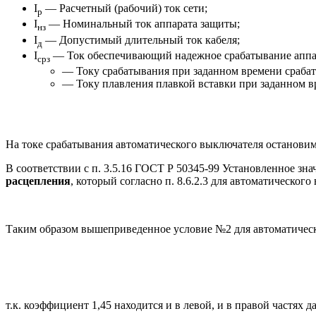
I
— Расчетный (рабочий) ток сети;
р
I
— Номинальный ток аппарата защиты;
нз
I
— Допустимый длительный ток кабеля;
д
I
— Ток обеспечивающий надежное срабатывание аппа
срз
— Току срабатывания при заданном времени сраба
— Току плавления плавкой вставки при заданном в
На токе срабатывания автоматического выключателя остановим
В соответствии с п. 3.5.16 ГОСТ Р 50345-99 Установленное з
расцепления
, который согласно п. 8.6.2.3 для автоматическог
Таким образом вышеприведенное условие №2 для автоматичес
т.к. коэффициент 1,45 находится и в левой, и в правой частях 