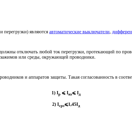
 и перегрузки) являются
автоматические выключатели
,
дифферен
ы должны отключать любой ток перегрузки, протекающий по про
, зажимов или среды, окружающей проводники.
оводников и аппаратов защиты. Такая согласованность в соотве
1) I
⩽ I
⩽ I
р
нз
д
2) I
⩽1,45I
срз
д