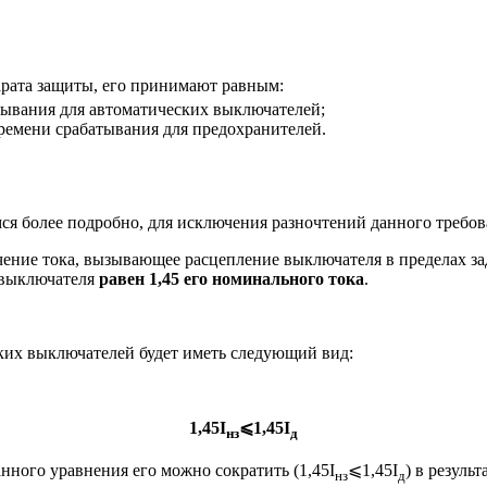
рата защиты, его принимают равным:
тывания для автоматических выключателей;
ремени срабатывания для предохранителей.
ся более подробно, для исключения разночтений данного требов
начение тока, вызывающее расцепление выключателя в пределах 
о выключателя
равен 1,45 его номинального тока
.
ких выключателей будет иметь следующий вид:
1,45I
⩽1,45I
нз
д
данного уравнения его можно сократить (1,45I
⩽1,45I
) в резуль
нз
д