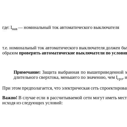
где: I
— номинальный ток автоматического выключателя
нав
т.е. номинальный ток автоматического выключателя должен быт
образом
проверять автоматические выключатели по условию
Примечание:
Защита выбранная по вышеприведенной ме
длительного сверхтока, меньшего по значению, чем I
, 
срз
При этом предполагается, что электрическая сеть спроектирова
Важно!
В случае если в рассчитываемой сети могут иметь мес
исходя из следующих условий: