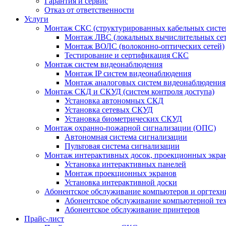
Гарантия и сервис
Отказ от ответственности
Услуги
Монтаж СКС (структурированных кабельных систе
Монтаж ЛВС (локальных вычислительных сет
Монтаж ВОЛС (волоконно-оптических сетей)
Тестирование и сертификация СКС
Монтаж систем видеонаблюдения
Монтаж IP систем видеонаблюдения
Монтаж аналоговых систем видеонаблюдения
Монтаж СКД и СКУД (систем контроля доступа)
Установка автономных СКД
Установка сетевых СКУД
Установка биометрических СКУД
Монтаж охранно-пожарной сигнализации (ОПС)
Автономная система сигнализации
Пультовая система сигнализации
Монтаж интерактивных досок, проекционных экран
Установка интерактивных панелей
Монтаж проекционных экранов
Установка интерактивной доски
Абонентское обслуживание компьютеров и оргтехн
Абонентское обслуживание компьютерной те
Абонентское обслуживание принтеров
Прайс-лист