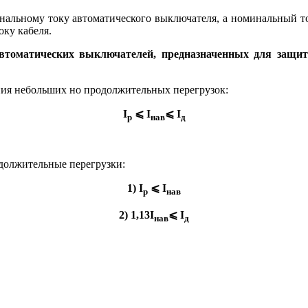
минальному току автоматического выключателя, а номинальный
оку кабеля.
втоматических выключателей, предназначенных для защит
ния небольших но продолжительных перегрузок:
I
⩽ I
⩽ I
р
нав
д
одолжительные перегрузки:
1) I
⩽ I
р
нав
2) 1,13I
⩽ I
нав
д