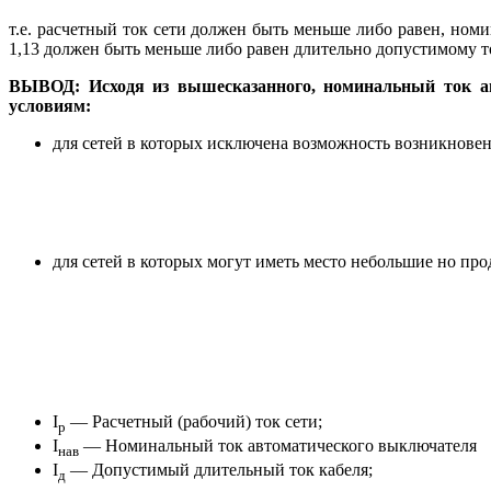
т.е. расчетный ток сети должен быть меньше либо равен, но
1,13 должен быть меньше либо равен длительно допустимому т
ВЫВОД:
Исходя из вышесказанного, номинальный ток а
условиям:
для сетей в которых исключена возможность возникнове
для сетей в которых могут иметь место небольшие но пр
I
— Расчетный (рабочий) ток сети;
р
I
— Номинальный ток автоматического выключателя
нав
I
— Допустимый длительный ток кабеля;
д