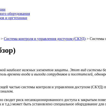
ции
ного оборудования
ров и оргтехники
>
Система контроля и управления доступом (СКУД)
>
Системы к
бзор)
дной наиболее важных элементов защиты.
Этот вид системы без
ь времени входа и выхода сотрудников и посетителей, одновре
яющей частью системы контроля и управления доступом (СКУД) 
соналом.
но сводит риск несанкционированного доступа к закрытым поме
 и т.д.) может быть установлено специальное оборудование для 