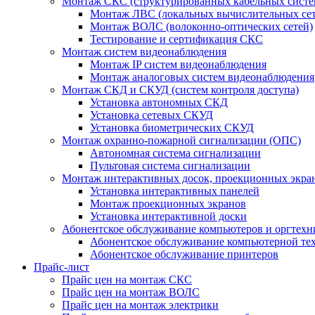
Монтаж СКС (структурированных кабельных систе
Монтаж ЛВС (локальных вычислительных сет
Монтаж ВОЛС (волоконно-оптических сетей)
Тестирование и сертификация СКС
Монтаж систем видеонаблюдения
Монтаж IP систем видеонаблюдения
Монтаж аналоговых систем видеонаблюдения
Монтаж СКД и СКУД (систем контроля доступа)
Установка автономных СКД
Установка сетевых СКУД
Установка биометрических СКУД
Монтаж охранно-пожарной сигнализации (ОПС)
Автономная система сигнализации
Пультовая система сигнализации
Монтаж интерактивных досок, проекционных экран
Установка интерактивных панелей
Монтаж проекционных экранов
Установка интерактивной доски
Абонентское обслуживание компьютеров и оргтехн
Абонентское обслуживание компьютерной те
Абонентское обслуживание принтеров
Прайс-лист
Прайс цен на монтаж СКС
Прайс цен на монтаж ВОЛС
Прайс цен на монтаж электрики