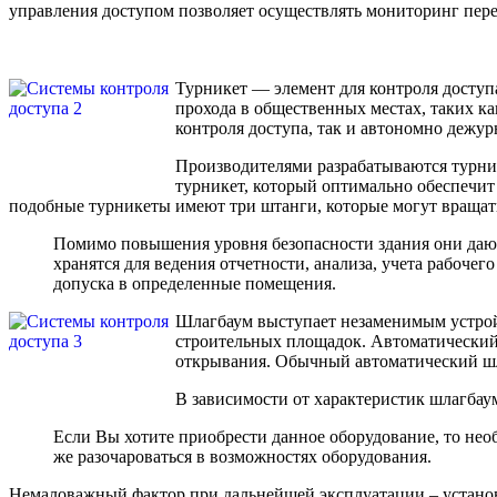
управления доступом позволяет осуществлять мониторинг перем
Турникет — элемент для контроля доступ
прохода в общественных местах, таких ка
контроля доступа, так и автономно дежу
Производителями разрабатываются турни
турникет, который оптимально обеспечит
подобные турникеты имеют три штанги, которые могут вращать
Помимо повышения уровня безопасности здания они дают 
хранятся для ведения отчетности, анализа, учета рабочег
допуска в определенные помещения.
Шлагбаум выступает незаменимым устройс
строительных площадок. Автоматический
открывания. Обычный автоматический шлаг
В зависимости от характеристик шлагбаума
Если Вы хотите приобрести данное оборудование, то нео
же разочароваться в возможностях оборудования.
Немаловажный фактор при дальнейшей эксплуатации – установ