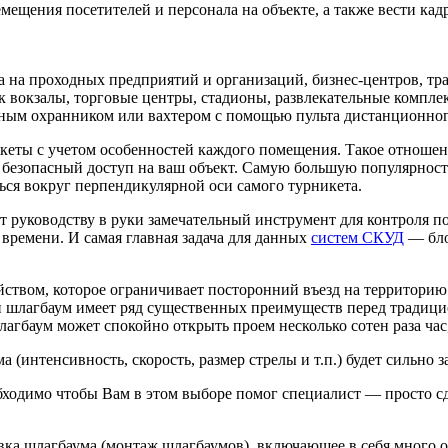
ещения посетителей и персонала на объекте, а также вести кад
а на проходных предприятий и организаций, бизнес-центров, тр
к вокзалы, торговые центры, стадионы, развлекательные компле
рным охранником или вахтером с помощью пульта дистанционног
кеты с учетом особенностей каждого помещения. Такое отношен
 безопасный доступ на ваш объект. Самую большую популярност
ся вокруг перпендикулярной оси самого турникета.
руководству в руки замечательный инструмент для контроля пос
о времени. И самая главная задача для данных
систем СКУД
— бло
твом, которое ограничивает посторонний въезд на территорию п
 шлагбаум имеет ряд существенных преимуществ перед традици
баум может спокойно открыть проем несколько сотен раза час, в
 (интенсивность, скорость, размер стрелы и т.п.) будет сильно 
бходимо чтобы Вам в этом выборе помог специалист — просто сд
ка шлагбаума (монтаж шлагбаумов), включающее в себя много о