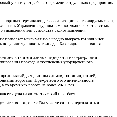
ровый учет и учет рабочего времени сотрудников предприятия.
анспортных терминалов; для организации контролируемых зон,
ксы и т.п. Управление турникетами возможно как от системы
о управления или устройства радиоуправления.
ие позволяет максимально выгодно выбрать тот или иной
ь получили турникеты триподы. Как видно из названия,
ещаемости и эти данные передаются на сервер, где и
кирования прохода и обеспечения упорядоченного
редприятий, дач , частных домов, гостиниц, отелей,
онными воротами. Прежде всего это интенсивность
 то время как ворота не более 20-30 раз.
зависеть цена на автоматический шлагбаум.
елайте звонок, иначе Вы можете сильно переплатить или
пераций — бетонирование закладной, подвод электропитания,