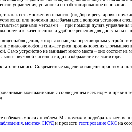
ентов управления, установка на забетонированное основание.
так как есть множество нюансов (подбор и регулировка пружин
но установки или поломки шлагбаума цена вопроса установки сп
твляться разными методами — при помощи пульта управления ш
вы получите качественное и удобное решения для доступа на ва
 видеонаблюдения, которая оснащена переговорным устройством.
ование видеодомофона снижает риск проникновения злоумышленн
й. Само устройство не занимает много места – оно состоит из 
 слышит звуковой сигнал и видит изображение на мониторе.
статочно много. Современные модели оснащены простым и пон
ованными монтажниками с соблюдением всех норм и правил тех
д.
 избежать многих проблем. Мы поможем подобрать качественно
наблюдения
,
монтаж СКУД
и провести
тестирование СКС
на соо