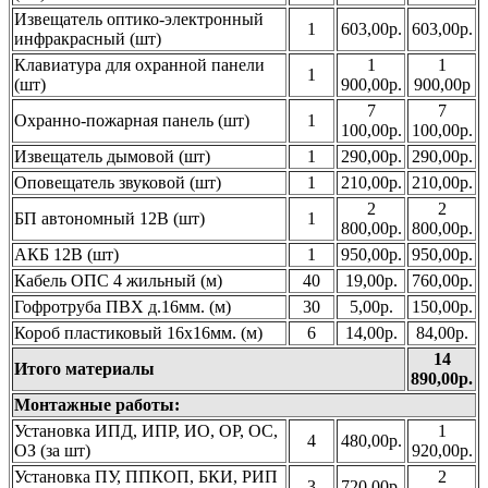
Извещатель оптико-электронный
1
603,00р.
603,00р.
инфракрасный (шт)
Клавиатура для охранной панели
1
1
1
(шт)
900,00р.
900,00р
7
7
Охранно-пожарная панель (шт)
1
100,00р.
100,00р.
Извещатель дымовой (шт)
1
290,00р.
290,00р.
Оповещатель звуковой (шт)
1
210,00р.
210,00р.
2
2
БП автономный 12В (шт)
1
800,00р.
800,00р.
АКБ 12В (шт)
1
950,00р.
950,00р.
Кабель ОПС 4 жильный (м)
40
19,00р.
760,00р.
Гофротруба ПВХ д.16мм. (м)
30
5,00р.
150,00р.
Короб пластиковый 16х16мм. (м)
6
14,00р.
84,00р.
14
Итого материалы
890,00р.
Монтажные работы:
Установка ИПД, ИПР, ИО, ОР, ОС,
1
4
480,00р.
ОЗ (за шт)
920,00р.
Установка ПУ, ППКОП, БКИ, РИП
2
3
720,00р.