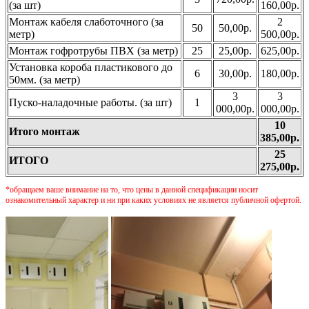
(за шт)
160,00р.
Монтаж кабеля слаботочного (за
2
50
50,00р.
метр)
500,00р.
Монтаж гофротрубы ПВХ (за метр)
25
25,00р.
625,00р.
Установка короба пластикового до
6
30,00р.
180,00р.
50мм. (за метр)
3
3
Пуско-наладочные работы. (за шт)
1
000,00р.
000,00р.
10
Итого монтаж
385,00р.
25
ИТОГО
275,00р.
*обращаем ваше внимание на то, что цены в данной спецификации носит
ознакомительный характер и ни при каких условиях не является публичной офертой.